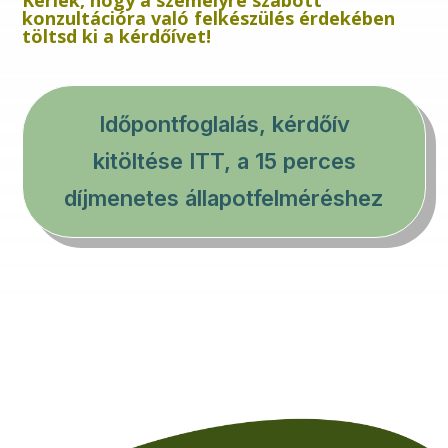
konzultációra való felkészülés érdekében
töltsd ki a kérdőívet!
Időpontfoglalás, kérdőív
kitöltése ITT, a 15 perces
díjmenetes állapotfelméréshez