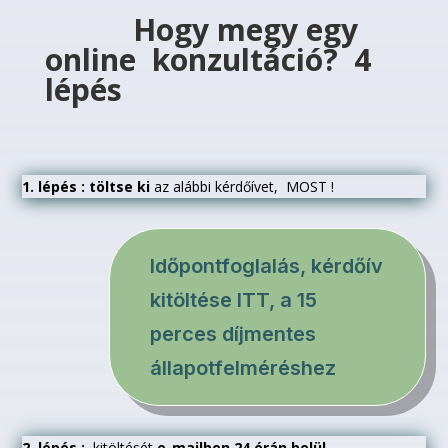
Hogy megy egy
online konzultáció? 4
lépés
1. lépés : töltse ki
az alábbi kérdőívet, MOST !
Időpontfoglalás, kérdőív
kitöltése ITT, a 15
perces díjmentes
állapotfelméréshez
2. lépés :
kitöltését
e-mailben 24 órán belül