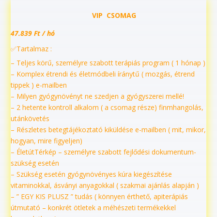
VIP CSOMAG
47.839 Ft / hó
✅Tartalmaz :
– Teljes körű, személyre szabott terápiás program ( 1 hónap )
– Komplex étrendi és életmódbeli íránytű ( mozgás, étrend
tippek ) e-mailben
– Milyen gyógynövényt ne szedjen a gyógyszerei mellé!
– 2 hetente kontroll alkalom ( a csomag része) finmhangolás,
utánkövetés
– Részletes betegtájékoztató kiküldése e-mailben ( mit, mikor,
hogyan, mire figyeljen)
– ÉletútTérkép – személyre szabott fejlődési dokumentum-
szükség esetén
– Szükség esetén gyógynövényes kúra kiegészítése
vitaminokkal, ásványi anyagokkal ( szakmai ajánlás alapján )
– ” EGY KIS PLUSZ ” tudás ( könnyen érthető, apiterápiás
útmutató – konkrét ötletek a méhészeti termékekkel