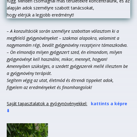
függ. Minden csomagnál más területekre koncentrálunk, és az
alapján adok személyre szabott tanácsokat,
hogy elérjük a legjobb eredményt!
– A konzultációk során személyre szabottan választom ki a
megfelelő gyógynövényeket – szakmai alapokra, valamint a
nagymamám régi, bevált gyógynövény receptjeire támaszkodva.
– Ön elmondja milyen gyógyszert szed, én elmondom, milyen
gyógynövényt kell használni, mikor, mennyit, hogyan!
Amennyiben szükséges, a szedett gyógyszerek mellé illesztem be
a gyógynövény terápiát.
Segítem végig az utat, életmód és étrendi tippeket adok,
figyelem az eredményeket és finomhangolok!
Saját tapasztalatok a gyógynövényekkel:
kattints a képre
⬇️