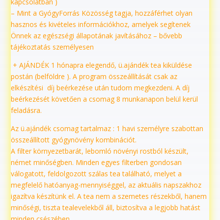
kapcsolatban )
– Mint a GyógyForrás Közösség tagja, hozzáférhet olyan
hasznos és kivételes információkhoz, amelyek segítenek
Önnek az egészségi állapotának javításához – bővebb
tájékoztatás személyesen
+ AJÁNDÉK 1 hónapra elegendő, ü.ajándék tea kiküldése
postán (belföldre ). A program összeállítását csak az
elkészítési díj beérkezése után tudom megkezdeni. A díj
beérkezését követően a csomag 8 munkanapon belül kerül
feladásra.
Az ü.ajándék csomag tartalmaz : 1 havi személyre szabottan
összeállított gyógynövény kombinációt.
A filter környezetbarát, lebomló növényi rostból készült,
német minőségben. Minden egyes filterben gondosan
válogatott, feldolgozott szálas tea található, melyet a
megfelelő hatóanyag-mennyiséggel, az aktuális napszakhoz
igazítva készítünk el. A tea nem a szemetes részekből, hanem
minőségi, tiszta tealevelekből áll, biztosítva a legjobb hatást
minden csészében.