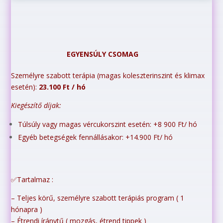
EGYENSÚLY CSOMAG
Személyre szabott terápia (magas koleszterinszint és klimax
esetén):
23.100 Ft / hó
Kiegészítő díjak:
Túlsúly vagy magas vércukorszint esetén: +8 900 Ft/ hó
Egyéb betegségek fennállásakor: +14.900 Ft/ hó
✅Tartalmaz :
– Teljes körű, személyre szabott terápiás program ( 1
hónapra )
– Étrendi íránytű ( mozgás, étrend tippek )