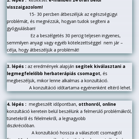
visszaigazolom!
15- 30 percben átbeszéljük az egészségügyi
problémát, és megnézzük, hogyan tudok segíteni a
gyógyulásban!
Ez a beszélgetés 30 percig teljesen ingyenes,
semmilyen anyagi vagy egyéb kötelezettséggel nem jár –
célja, hogy átbeszéljük a problémát!
3. lépés :
az eredmények alapján
segítek kiválasztani a
legmegfelelőbb herbaterápiás csomagot
, és
megbeszéljük, mikor lenne alkalmas a konzultáció.
A konzultáció időtartama egyénenként eltérő lehet.
4. lépés :
megbeszélt időpontban,
otthonról, online
konzultáció keretein belül beszélünk a felmerülő problémákról,
tünetekről és félelmekről, a legnagyobb
diszkrécióban.
A konzultáció hossza a választott csomagtól