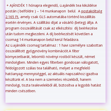
+ AJÁNDÉK 1 hónapra elegendő, ü.ajándék tea kiküldése
postán ( belföldre ) – 14 munkanapon belül. A
postaköltség
2.165 Ft
, amely csak GLS automatába történő kiszállítás
esetén érvényes. A szállítási díjat a vásárló (beteg) állja. A
program összeállítását csak az elkészítési díj beérkezése
után tudom megkezdeni. A díj beérkezését követően a
csomag 14 munkanapon belül kerül feladásra.
Az ü.ajándék csomag tartalmaz : 1 havi személyre szabottan
összeállított gyógynövény kombinációt.A filter
környezetbarát, lebomló növényi rostból készült, német
minőségben. Minden egyes filterben gondosan válogatott,
feldolgozott szálas tea található, melyet a megfelelő
hatóanyag-mennyiséggel, az aktuális napszakhoz igazítva
készítünk el. A tea nem a szemetes részekből, hanem
minőségi, tiszta tealevelekből áll, biztosítva a legjobb hatást
minden csészében.