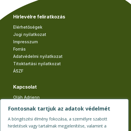
Hírlevélre feliratkozás
Elérhetőségek
Jogi nyilatkozat
Impresszum
Forrás
Adatvédelmi nyilatkozat
Titoktartási nyilatkozat
ÁSZF
Kapcsolat
Oláh Adrienn
tel: +36 20 524-3832
Fontosnak tartjuk az adatok védelmét
email: herbaterapeuta@gmail.com
A böngészési élmény fokozása, a személyre szabott
cím: 9700 Szombathely
hirdetések vagy tartalmak megjelenítése, valamint a
Márton Áron utca 1.