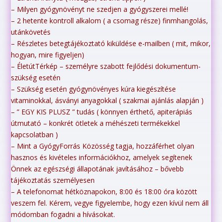
– Milyen gyógynövényt ne szedjen a gyógyszerei mellé!
– 2 hetente kontroll alkalom ( a csomag része) finmhangolás,
utánkövetés
– Részletes betegtájékoztató kiküldése e-mailben ( mit, mikor,
hogyan, mire figyeljen)
– ÉletútTérkép – személyre szabott fejlődési dokumentum-
szükség esetén
– Szükség esetén gyógynövényes kúra kiegészítése
vitaminokkal, ásványi anyagokkal ( szakmai ajánlás alapján )
– ” EGY KIS PLUSZ ” tudás ( könnyen érthető, apiterápiás
útmutató – konkrét ötletek a méhészeti termékekkel
kapcsolatban )
– Mint a GyógyForrás Közösség tagja, hozzáférhet olyan
hasznos és kivételes információkhoz, amelyek segítenek
Önnek az egészségi állapotának javításához – bővebb
tájékoztatás személyesen
– A telefonomat hétköznapokon, 8:00 és 18:00 óra között
veszem fel. Kérem, vegye figyelembe, hogy ezen kívül nem áll
módomban fogadni a hívásokat.